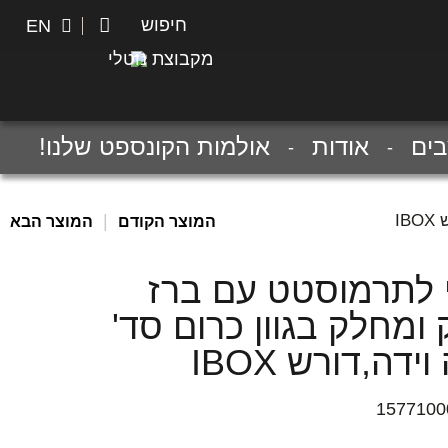
חיפוש
חיפוש
EN
מקבוצת נוטלי
ים
אודות
אולמות הקונספט שלנו!
I
|
המוצר הקודם
המוצר הבא
י לתרמוסטט עם ברז
 ומחלק בגוון כרום סד'
ידה,דורש IBOX
1577100