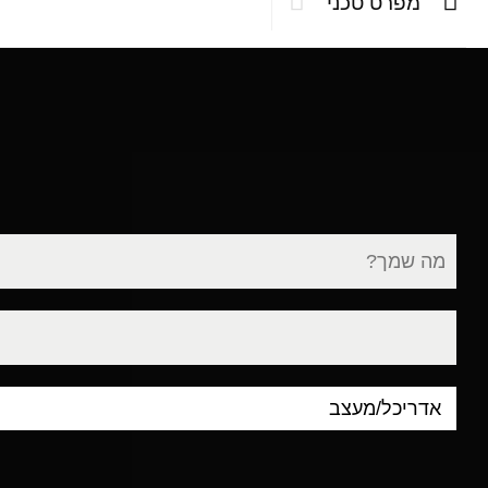
מפרט טכני
שם
מלא
דוא"ל