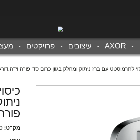
AXOR
עיצובים
פרויקטים
מעצב
וי לתרמוסטט עם ברז ניתוק ומחלק בגוון כרום סד' פורה וידה,דורש BOX
כיסו
ניתוק
פורה ו
מק"ט:
0