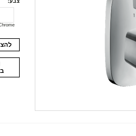
צבע:
Chrome
להצע
בא