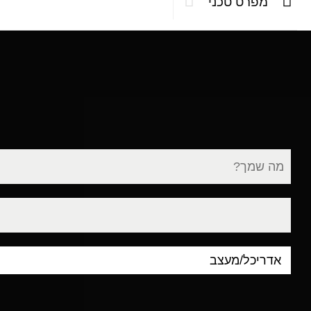
מפרט טכני
שם
מלא
דוא"ל