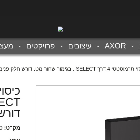
AXOR
עיצובים
פרויקטים
מעצב
טי 4 דרך SELECT , בגימור שחור מט, דורש חלק פנימי 01800180
דורש חל
מק"ט:
0