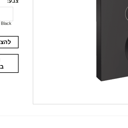
צבע:
Black
להצע
בא