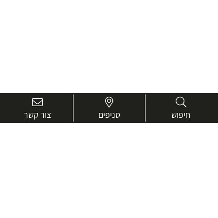
חיפוש
סניפים
צור קשר
בואו נכיר טוב יותר.
אנחנו כאן כדי לעזור ולייעץ בכל שאלה
שם