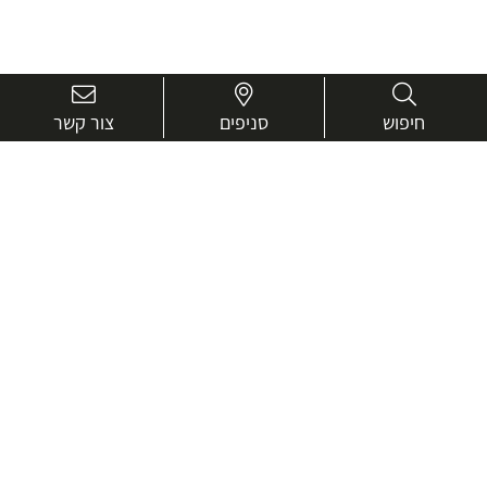
חיפוש
סניפים
צור קשר
בואו נכיר טוב יותר.
אנחנו כאן כדי לעזור ולייעץ בכל שאלה
שם
מלא
טלפון