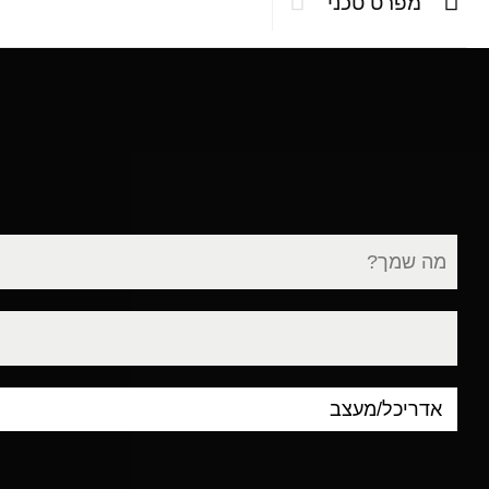
מפרט טכני
שם
מלא
דוא"ל