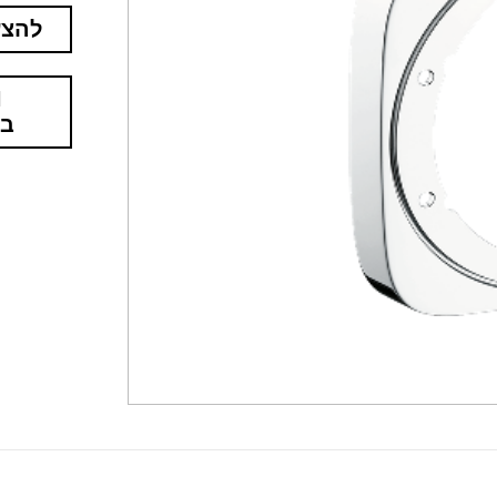
להצע
בא