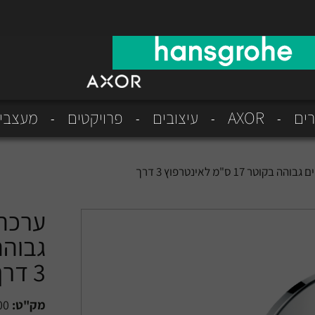
רים
AXOR
עיצובים
פרויקטים
מעצבי
1 ס"מ לאינטרפוץ 3 דרך
ערכה 
3 דרך
מק"ט:
00