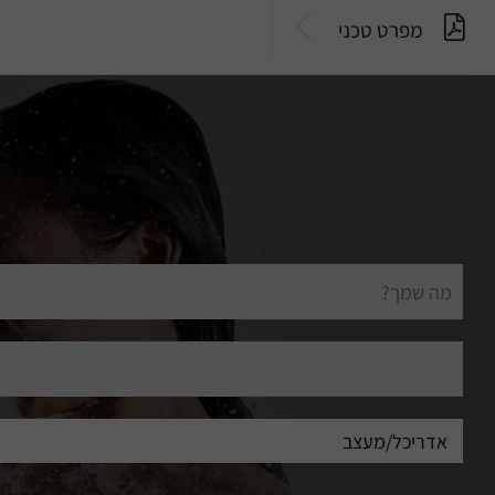
מפרט טכני
שם
מלא
דוא"ל