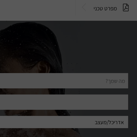
מפרט טכני
שם
מלא
דוא"ל