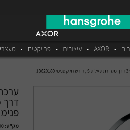
רים
AXOR
עיצובים
פרויקטים
מעצבי
13
פנימי 620180
מק"ט:
00