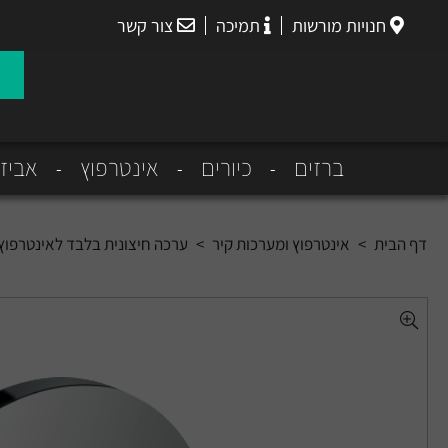
חנויות מורשות
תמיכה
צור קשר
הנס
גרואה
ברזים
כיורים
אינטרפוץ
אביז
דף הבית
>
אינטרפוץ ומערכות קיר
>
ערכה חיצונית בלבד לאינטרפוץ 3 דרך מסדרת טאליס S , דורש חלק פנימי 620180