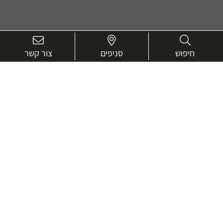
חיפוש
סניפים
צור קשר
בואו נכיר טוב יותר.
אנחנו כאן כדי לעזור ולייעץ בכל שאלה
שם
מלא
טלפון
דוא"ל