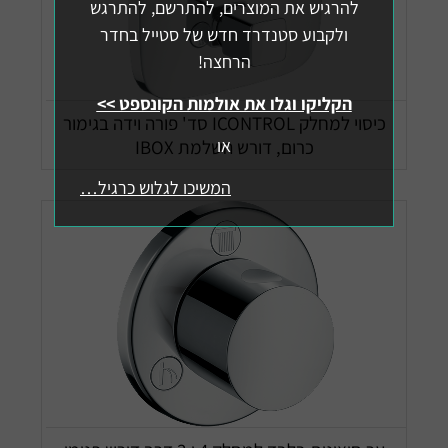
להרגיש את המוצרים, להתרשם, להתרגש
ולקבוע סטנדרד חדש של סטייל בחדר
הרחצה!
הקליקו וגלו את אולמות הקונספט >>
כיסוי למחלק ICONTROL סד' פורה וידה בגימור
או
כרום, דורש השלמת IBOX
המשיכו לגלוש כרגיל…