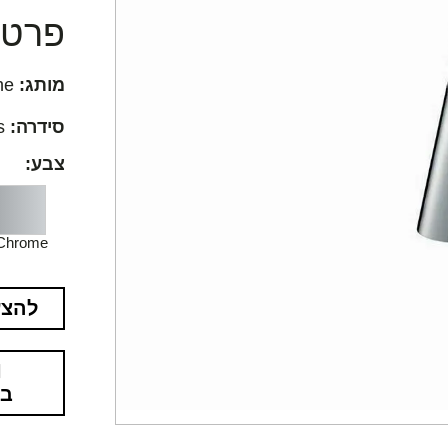
פרטים
מותג:
Hansgrohe
סידרה:
Focus
צבע:
Chrome
להצע
בא