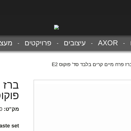
AXOR
עיצובים
פרויקטים
מעצב
רז פרח מיים קרים בלבד סד' פוקוס E2
ברז 
פוקוס 
מק"ט:
0
aste set