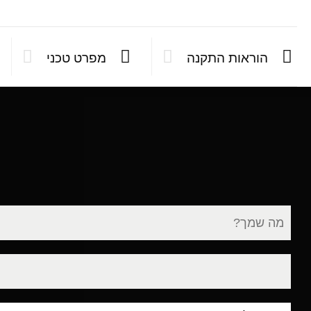
הוראות התקנה
מפרט טכני
שם
מלא
דוא"ל