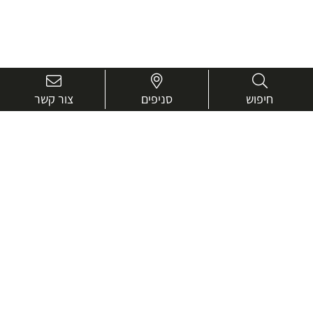
חיפוש
סניפים
צור קשר
בואו נכיר טוב יותר.
אנחנו כאן כדי לעזור ולייעץ בכל שאלה
שם
מלא
טלפון