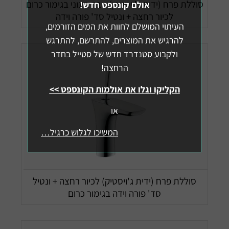
סוללת פרח (ידית ג'ויסטיק) גובה בינוני בגימור כרום
אולם קונספט חדש!
לכיור רחצה + ונטיל סד' פורה וידה
העיתוי המושלם לחוות את המים הזורמים,
להרגיש את המוצרים, להתרשם, להתרגש
ולקבוע סטנדרד חדש של סטייל בחדר
הרחצה!
הקליקו וגלו את אולמות הקונספט >>
או
המשיכו לגלוש כרגיל…
סוללת פרח (ידית ג'ויסטיק) לכיור רחצה + ונטיל
סד' פורה וידה בגימור כרום