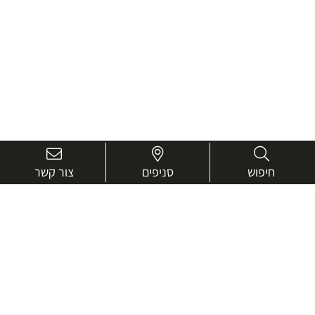
חיפוש
סניפים
צור קשר
בואו נכיר טוב יותר.
אנחנו כאן כדי לעזור ולייעץ בכל שאלה
שם