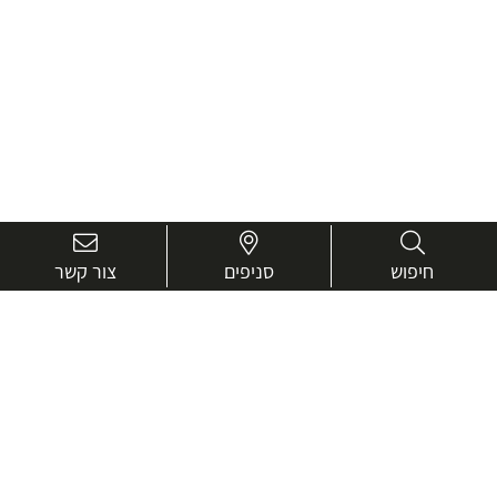
חיפוש
סניפים
צור קשר
בואו נכיר טוב יותר.
אנחנו כאן כדי לעזור ולייעץ בכל שאלה
שם