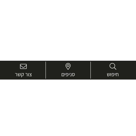
חיפוש
סניפים
צור קשר
בואו נכיר טוב יותר.
אנחנו כאן כדי לעזור ולייעץ בכל שאלה
שם