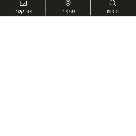
חיפוש
סניפים
צור קשר
בואו נכיר טוב יותר.
אנחנו כאן כדי לעזור ולייעץ בכל שאלה
שם
מלא
טלפון
דוא"ל
עיר