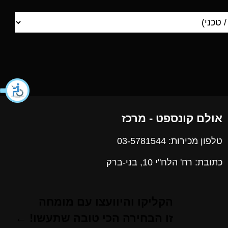
אולם קונספט - מרכז
טלפון מכירות: 03-5781544
כתובת: רח' הלח"י 10, בני-ברק
הקליקו והיוועצו עם מומחה
זו הבחירה הכי טובה שתעשו! ←