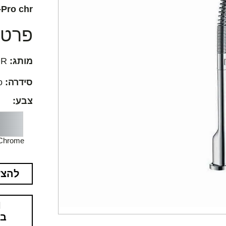
Pro chr.
פרטים
מותג:
AXOR
סידרה:
AXOR Citterio
צבע:
Chrome
להצע
בא