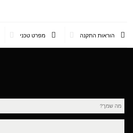
הוראות התקנה
מפרט טכני
שם
מלא
דוא"ל