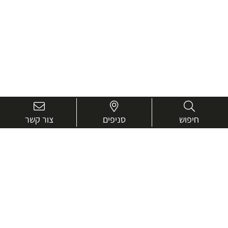
חיפוש
סניפים
צור קשר
בואו נכיר טוב יותר.
אנחנו כאן כדי לעזור ולייעץ בכל שאלה
שם