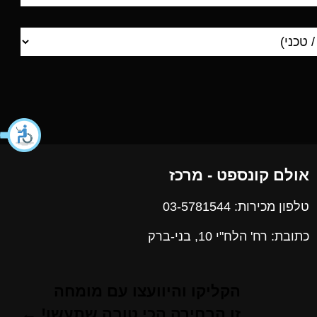
אולם קונספט - מרכז
טלפון מכירות: 03-5781544
כתובת: רח' הלח"י 10, בני-ברק
הקליקו והיוועצו עם מומחה
זו הבחירה הכי טובה שתעשו! ←