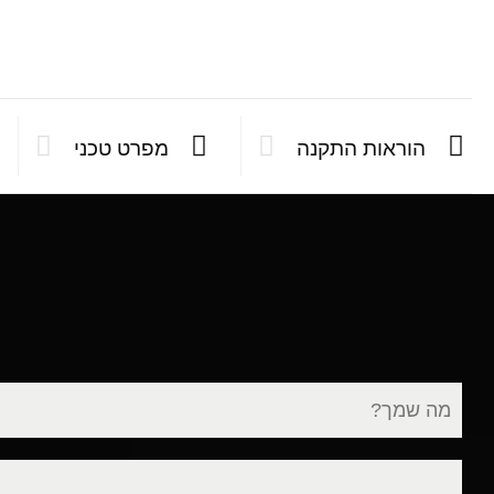
הוראות התקנה
מפרט טכני
שם
מלא
דוא"ל