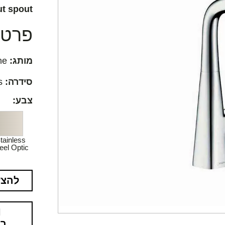
ut spout
פרטים
מותג:
Hansgrohe
סידרה:
Metris
צבע:
tainless
eel Optic
להצע
בא