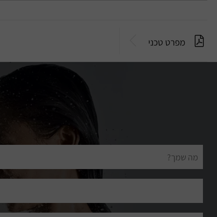
מפרט טכני
שם
מלא
דוא"ל