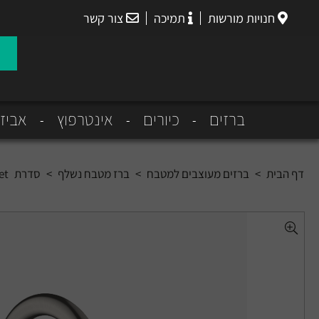
חנויות מורשות
תמיכה
צור קשר
הנס
גרואה
ברזים
כיורים
אינטרפוץ
אביז
דף הבית
>
ברזים מעוצבים למטבח
>
ברז מטבח נשלף
>
סדרת Focus M42
et