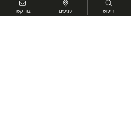
חיפוש
סניפים
צור קשר
בואו נכיר טוב יותר.
אנחנו כאן כדי לעזור ולייעץ בכל שאלה
שם
מלא
טלפון
דוא"ל
עיר