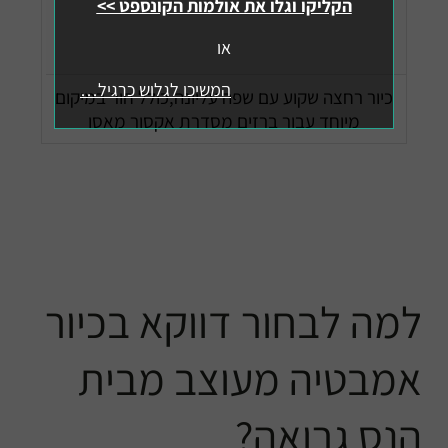
הקליקו וגלו את אולמות הקונספט >>
או
המשיכו לגלוש כרגיל…
כיור רחצה שקוע עם שפה עליונה,כולל חור במיקום
מיוחד עבור ברזים מסדרת אקסור מאסו
למה לבחור דווקא בכיור
אמבטיה מעוצב מבית
הנס גרואה?