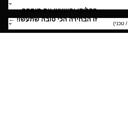
הקליקו והיוועצו עם מומחה
זו הבחירה הכי טובה שתעשו! ←
אולם קונספט - מרכז
טלפון מכירות: 03-5781544
כתובת: רח' הלח"י 10, בני-ברק