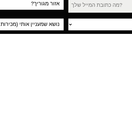
עיר
מגורים
אולם קונספט ושירות - צפון
טלפון מכירות: 04-8722304
שירות לקוחות: 04-8722389
פקס:
04-8722306
כתובת: שלמה בן יוסף 9, ת.ד. 25042, צ'ק פוסט, חיפה